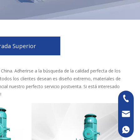
rada Superior
China. Adherirse a la búsqueda de la calidad perfecta de los
 todos los clientes desean es diseño extremo, materiales de
ial nuestro perfecto servicio postventa. Si está interesado
!
+86-13
sales@k
+86133