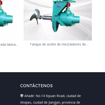
Tanque de aceite de mezcladores de
ada lateral,
entrada lateral
ímico a la
CONTÁCTENOS
Añadir: No.14 Xiyuan Road, ciudad de

Xinqiao, ciudad de Jiangyin, provincia de