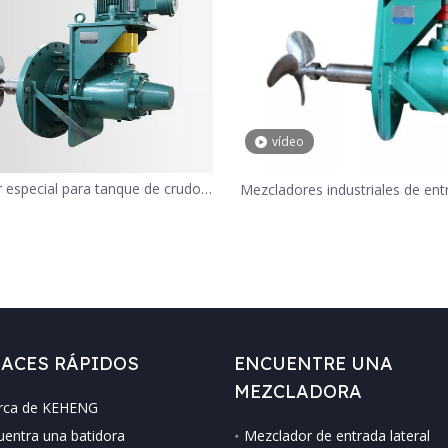
vídeo
 especial para tanque de crudo
Mezcladores industriales de entr
pesado.
tanque de aceite, agitador qu
venta
ACES RÁPIDOS
ENCUENTRE UNA
MEZCLADORA
rca de KEHENG
uentra una batidora
Mezclador de entrada lateral