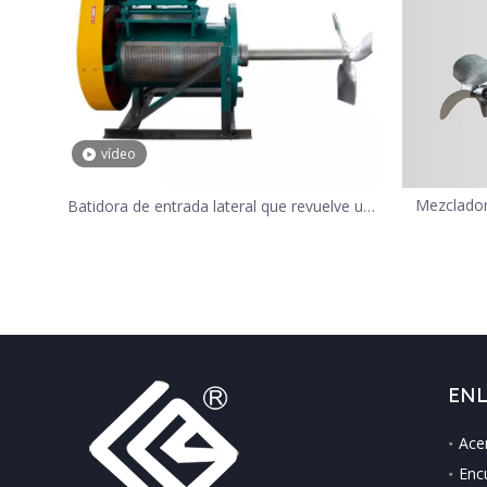
vídeo
Mezclador
Batidora de entrada lateral que revuelve un
medio pegajoso como el helado
ENL
Ace
Enc