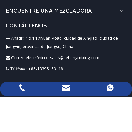
ENCUENTRE UNA MEZCLADORA
CONTÁCTENOS
Añadir: No.14 Xiyuan Road, ciudad de Xinqiao, ciudad de

Jiangyin, provincia de Jiangsu, China
Correo electrónico :
sales@kehengmixing.com

: +86-13395153118
 Teléfono
sales@kehengmixing.com
+86-13395153118
+8613395153118
Derechos de autor ©
2026
JiangSu KeHeng Petrochemical &
Electrical Machinery Co., Ltd Todos los derechos reservados.
Sitemap
Con apoyo de
Leadong